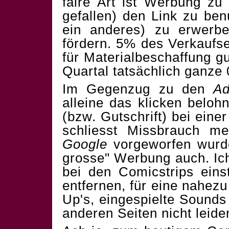
faire Art ist Werbung zu
gefallen) den Link zu be
ein anderes) zu erwerb
fördern. 5% des Verkaufs
für Materialbeschaffung g
Quartal tatsächlich ganze 
Im Gegenzug zu den
A
alleine das klicken belohn
(bzw. Gutschrift) bei eine
schliesst Missbrauch me
Google
vorgeworfen wurde
grosse" Werbung auch. I
bei den Comicstrips einst
entfernen, für eine nahez
Up's, eingespielte Sounds
anderen Seiten nicht leide