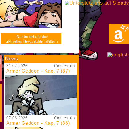
31.07.2026
Comicstrip
Armer Geddon - Kap. 7 (87)
07.06.2026
Comicstrip
Armer Geddon - Kap. 7 (86)