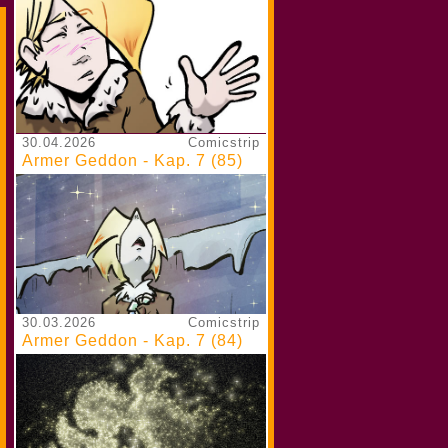
30.04.2026
Comicstrip
Armer Geddon - Kap. 7 (85)
30.03.2026
Comicstrip
Armer Geddon - Kap. 7 (84)