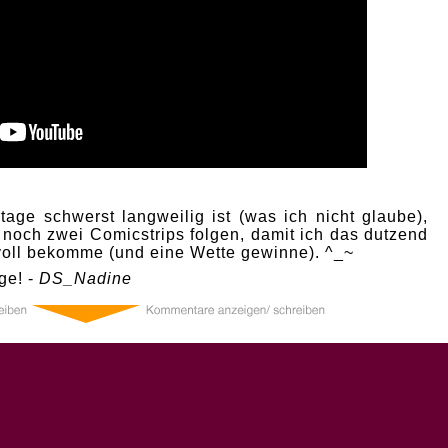
age schwerst langweilig ist (was ich nicht glaube),
 noch zwei Comicstrips folgen, damit ich das dutzend
 voll bekomme (und eine Wette gewinne). ^_~
ge! -
DS_Nadine
0