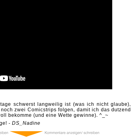
age schwerst langweilig ist (was ich nicht glaube),
 noch zwei Comicstrips folgen, damit ich das dutzend
 voll bekomme (und eine Wette gewinne). ^_~
ge! -
DS_Nadine
0