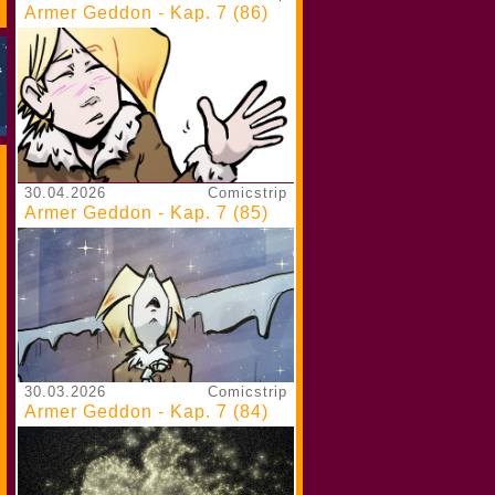
Armer Geddon - Kap. 7 (86)
30.04.2026
Comicstrip
Armer Geddon - Kap. 7 (85)
30.03.2026
Comicstrip
Armer Geddon - Kap. 7 (84)