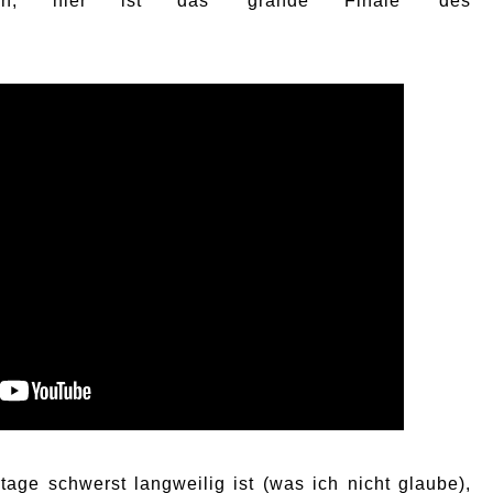
nn, hier ist das 'grande Finale' des
age schwerst langweilig ist (was ich nicht glaube),