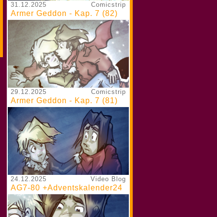
31.12.2025
Comicstrip
Armer Geddon - Kap. 7 (82)
29.12.2025
Comicstrip
Armer Geddon - Kap. 7 (81)
24.12.2025
Video Blog
AG7-80 +Adventskalender24