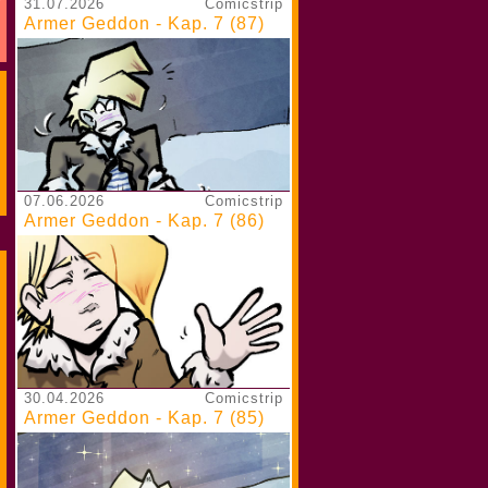
31.07.2026
Comicstrip
Armer Geddon - Kap. 7 (87)
07.06.2026
Comicstrip
Armer Geddon - Kap. 7 (86)
30.04.2026
Comicstrip
Armer Geddon - Kap. 7 (85)