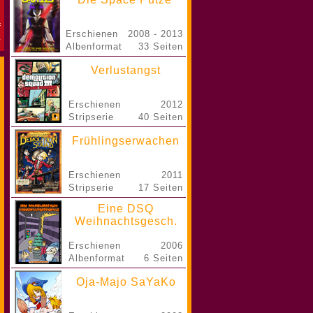
Erschienen
2008 - 2013
Albenformat
33 Seiten
Verlustangst
Erschienen
2012
Stripserie
40 Seiten
Frühlingserwachen
Erschienen
2011
Stripserie
17 Seiten
Eine DSQ
Weihnachtsgesch.
Erschienen
2006
Albenformat
6 Seiten
Oja-Majo SaYaKo