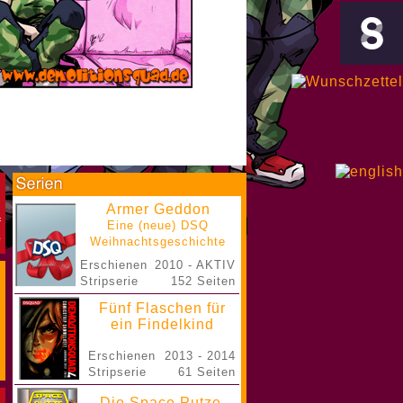
Armer Geddon
Eine (neue) DSQ
Weihnachtsgeschichte
Erschienen
2010 - AKTIV
Stripserie
152 Seiten
Fünf Flaschen für
ein Findelkind
Erschienen
2013 - 2014
Stripserie
61 Seiten
Die Space Putze