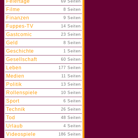
Feiertage
|
69 Seiten
Filme
|
8 Seiten
Finanzen
|
9 Seiten
Fuppes-TV
|
14 Seiten
Gastcomic
|
23 Seiten
Geld
|
8 Seiten
Geschichte
|
1 Seiten
Gesellschaft
|
60 Seiten
Leben
|
177 Seiten
Medien
|
11 Seiten
Politik
|
13 Seiten
Rollenspiele
|
10 Seiten
Sport
|
6 Seiten
Technik
|
26 Seiten
Tod
|
48 Seiten
Urlaub
|
4 Seiten
Videospiele
|
186 Seiten