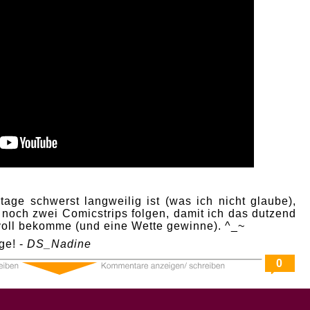
age schwerst langweilig ist (was ich nicht glaube),
 noch zwei Comicstrips folgen, damit ich das dutzend
 voll bekomme (und eine Wette gewinne). ^_~
ge! -
DS_Nadine
0