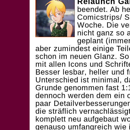
Relaunch Ga
beendet. Ab h
Comicstrips/ S
Woche. Die ve
nicht ganz so 
geplant (immer
aber zumindest einige Teile
schon im neuen Glanz. So 
mit allen Icons und Schrift
Besser lesbar, heller und 
Unterschied ist minimal, d
Grunde genommen fast 1:1
dennoch werden dem ein od
paar Detailverbesserungen 
die sträflich vernachlässi
komplett neu aufgebaut 
genauso umfangreich wie 