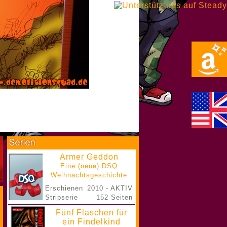
Armer Geddon
Eine (neue) DSQ
Weihnachtsgeschichte
Erschienen
2010 - AKTIV
Stripserie
152 Seiten
Fünf Flaschen für
ein Findelkind