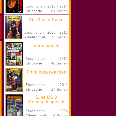
Erschienen
2013 - 2014
Stripserie
61 Seiten
Die Space Putze
Erschienen
2008 - 2013
Albenformat
33 Seiten
Verlustangst
Erschienen
2012
Stripserie
40 Seiten
Frühlingserwachen
Erschienen
2011
Stripserie
17 Seiten
Eine DSQ
Weihnachtsgesch.
Erschienen
2006
Albenformat
6 Seiten