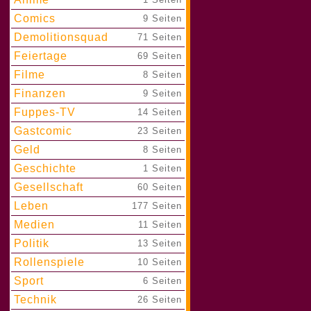
Comics
|
9 Seiten
Demolitionsquad
|
71 Seiten
Feiertage
|
69 Seiten
Filme
|
8 Seiten
Finanzen
|
9 Seiten
Fuppes-TV
|
14 Seiten
Gastcomic
|
23 Seiten
Geld
|
8 Seiten
Geschichte
|
1 Seiten
Gesellschaft
|
60 Seiten
Leben
|
177 Seiten
Medien
|
11 Seiten
Politik
|
13 Seiten
Rollenspiele
|
10 Seiten
Sport
|
6 Seiten
Technik
|
26 Seiten