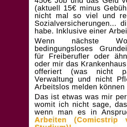
450€ Job und das Geld v
(aktuell 15€ minus Gebü
nicht mal so viel und re
Sozialversicherungen... d
habe. Inklusive einer Arbe
Wenn nächste Woc
bedingungsloses Grunde
für Freiberufler oder ä
oder mir das Krankenhaus 
offeriert (was nicht 
Verwaltung und nicht Pf
Arbeitslos melden können
Das ist etwas was mir pers
womit ich nicht sage, d
wenn man es in Anspru
Arbeiten (Comicstrip