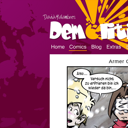
Armer G