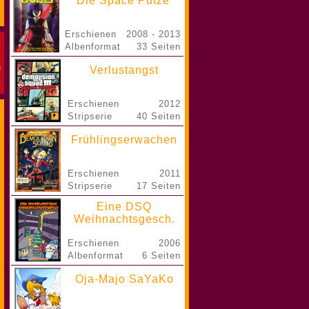
Die Space Putze
Erschienen
2008 - 2013
Albenformat
33 Seiten
Verlustangst
Erschienen
2012
Stripserie
40 Seiten
Frühlingserwachen
Erschienen
2011
Stripserie
17 Seiten
Eine DSQ
Weihnachtsgesch.
Erschienen
2006
Albenformat
6 Seiten
Oja-Majo SaYaKo