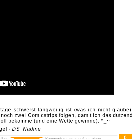
age schwerst langweilig ist (was ich nicht glaube),
 noch zwei Comicstrips folgen, damit ich das dutzend
 voll bekomme (und eine Wette gewinne). ^_~
ge! -
DS_Nadine
0