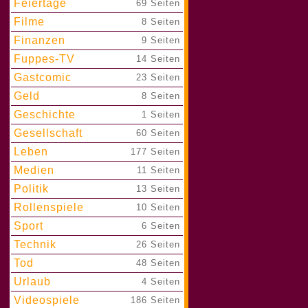
Feiertage
|
69 Seiten
Filme
|
8 Seiten
Finanzen
|
9 Seiten
Fuppes-TV
|
14 Seiten
Gastcomic
|
23 Seiten
Geld
|
8 Seiten
Geschichte
|
1 Seiten
Gesellschaft
|
60 Seiten
Leben
|
177 Seiten
Medien
|
11 Seiten
Politik
|
13 Seiten
Rollenspiele
|
10 Seiten
Sport
|
6 Seiten
Technik
|
26 Seiten
Tod
|
48 Seiten
Urlaub
|
4 Seiten
Videospiele
|
186 Seiten