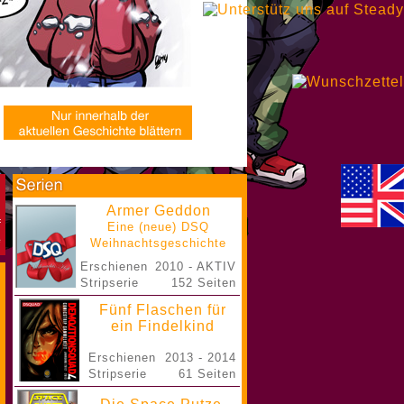
Armer Geddon
Eine (neue) DSQ
Weihnachtsgeschichte
Erschienen
2010 - AKTIV
Stripserie
152 Seiten
Fünf Flaschen für
ein Findelkind
Erschienen
2013 - 2014
Stripserie
61 Seiten