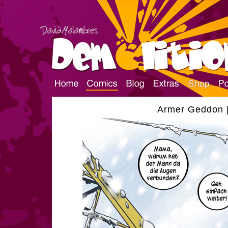
Armer Geddon |