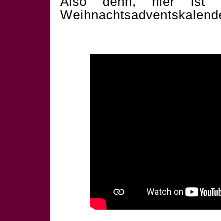
Also denn, hier ist 
Weihnachtsadventskalend