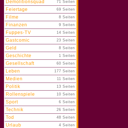
Demolitionsquad
|
71 Seiten
Feiertage
|
69 Seiten
Filme
|
8 Seiten
Finanzen
|
9 Seiten
Fuppes-TV
|
14 Seiten
Gastcomic
|
23 Seiten
Geld
|
8 Seiten
Geschichte
|
1 Seiten
Gesellschaft
|
60 Seiten
Leben
|
177 Seiten
Medien
|
11 Seiten
Politik
|
13 Seiten
Rollenspiele
|
10 Seiten
Sport
|
6 Seiten
Technik
|
26 Seiten
Tod
|
48 Seiten
Urlaub
|
4 Seiten