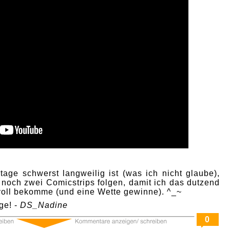
age schwerst langweilig ist (was ich nicht glaube),
 noch zwei Comicstrips folgen, damit ich das dutzend
 voll bekomme (und eine Wette gewinne). ^_~
ge! -
DS_Nadine
0