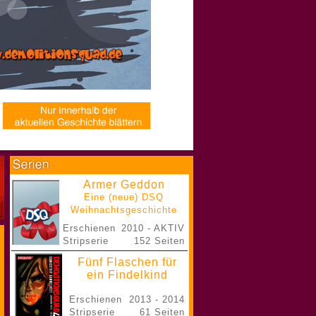
Armer Geddon
Eine (neue) DSQ
Weihnachtsgeschichte
Erschienen
2010 - AKTIV
Stripserie
152 Seiten
Fünf Flaschen für
ein Findelkind
Erschienen
2013 - 2014
Stripserie
61 Seiten