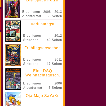
Die Space Putze
Erschienen
2008 - 2013
Albenformat
33 Seiten
Verlustangst
Erschienen
2012
Stripserie
40 Seiten
Frühlingserwachen
Erschienen
2011
Stripserie
17 Seiten
Eine DSQ
Weihnachtsgesch.
Erschienen
2006
Albenformat
6 Seiten
Oja-Majo SaYaKo