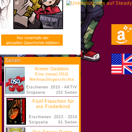
Armer Geddon
Eine (neue) DSQ
Weihnachtsgeschichte
Erschienen
2010 - AKTIV
Stripserie
152 Seiten
Fünf Flaschen für
ein Findelkind
Erschienen
2013 - 2014
Stripserie
61 Seiten