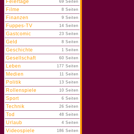
Feiertage
|
69 Seiten
Filme
|
8 Seiten
Finanzen
|
9 Seiten
Fuppes-TV
|
14 Seiten
Gastcomic
|
23 Seiten
Geld
|
8 Seiten
Geschichte
|
1 Seiten
Gesellschaft
|
60 Seiten
Leben
|
177 Seiten
Medien
|
11 Seiten
Politik
|
13 Seiten
Rollenspiele
|
10 Seiten
Sport
|
6 Seiten
Technik
|
26 Seiten
Tod
|
48 Seiten
Urlaub
|
4 Seiten
Videospiele
|
186 Seiten