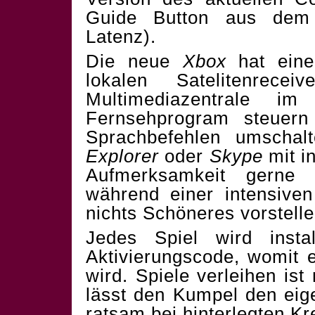
Guide Button aus dem 
Latenz).
Die neue
Xbox
hat eine
lokalen Satelitenrece
Multimediazentrale 
Fernsehprogram steuer
Sprachbefehlen umscha
Explorer
oder
Skype
mit i
Aufmerksamkeit gerne 
während einer intensiven
nichts Schöneres vorstelle
Jedes Spiel wird instal
Aktivierungscode, womit
wird. Spiele verleihen is
lässt den Kumpel den eig
ratsam bei hinterlegten Kr