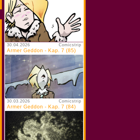
30.04.2026
Comicstrip
Armer Geddon - Kap. 7 (85)
30.03.2026
Comicstrip
Armer Geddon - Kap. 7 (84)