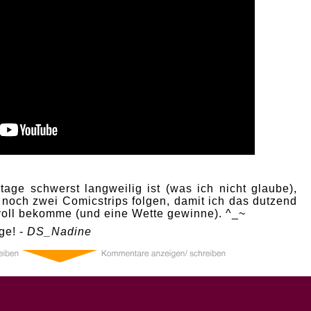
age schwerst langweilig ist (was ich nicht glaube),
 noch zwei Comicstrips folgen, damit ich das dutzend
 voll bekomme (und eine Wette gewinne). ^_~
ge! -
DS_Nadine
0