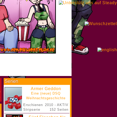
Armer Geddon
Eine (neue) DSQ
Weihnachtsgeschichte
Erschienen
2010 - AKTIV
Stripserie
152 Seiten