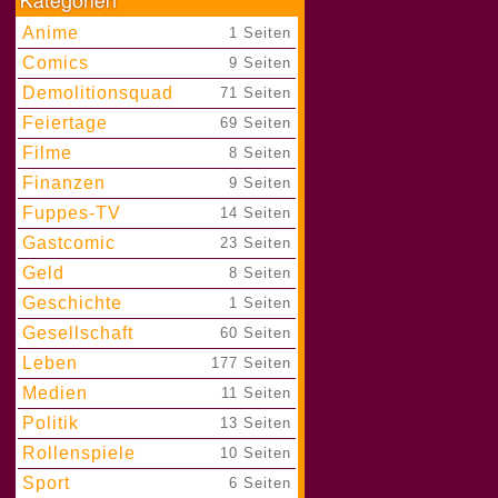
Anime
|
1 Seiten
Comics
|
9 Seiten
Demolitionsquad
|
71 Seiten
Feiertage
|
69 Seiten
Filme
|
8 Seiten
Finanzen
|
9 Seiten
Fuppes-TV
|
14 Seiten
Gastcomic
|
23 Seiten
Geld
|
8 Seiten
Geschichte
|
1 Seiten
Gesellschaft
|
60 Seiten
Leben
|
177 Seiten
Medien
|
11 Seiten
Politik
|
13 Seiten
Rollenspiele
|
10 Seiten
Sport
|
6 Seiten