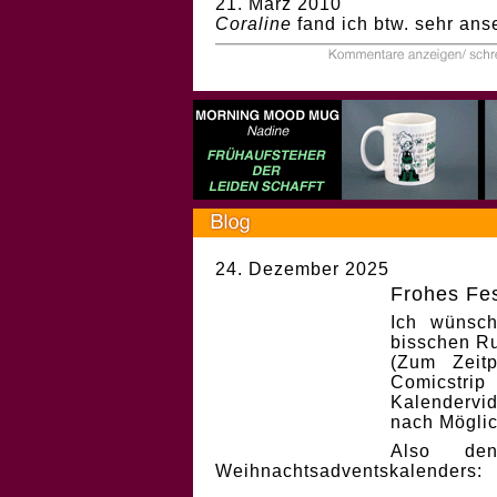
21. März 2010
Coraline
fand ich btw. sehr an
24. Dezember 2025
Frohes Fes
Ich wünsch
bisschen Ru
(Zum Zeit
Comicstri
Kalendervi
nach Möglic
Also de
Weihnachtsadventskalenders: