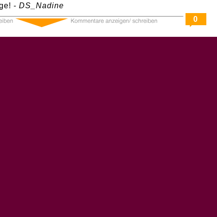
ge! -
DS_Nadine
0