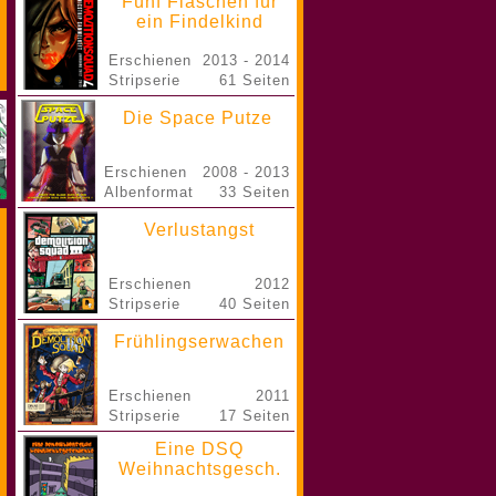
Fünf Flaschen für
ein Findelkind
Erschienen
2013 - 2014
Stripserie
61 Seiten
Die Space Putze
Erschienen
2008 - 2013
Albenformat
33 Seiten
Verlustangst
Erschienen
2012
Stripserie
40 Seiten
Frühlingserwachen
Erschienen
2011
Stripserie
17 Seiten
Eine DSQ
Weihnachtsgesch.