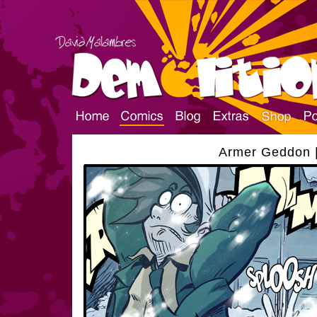
Armer Geddon |