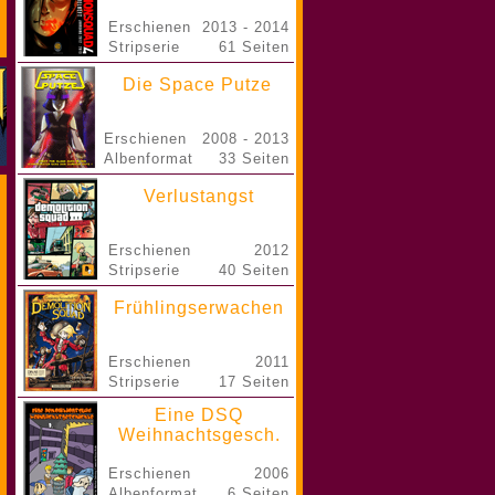
Erschienen
2013 - 2014
Stripserie
61 Seiten
Die Space Putze
Erschienen
2008 - 2013
Albenformat
33 Seiten
Verlustangst
Erschienen
2012
Stripserie
40 Seiten
Frühlingserwachen
Erschienen
2011
Stripserie
17 Seiten
Eine DSQ
Weihnachtsgesch.
Erschienen
2006
Albenformat
6 Seiten