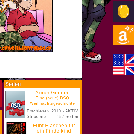
Armer Geddon
Eine (neue) DSQ
Weihnachtsgeschichte
Erschienen
2010 - AKTIV
Stripserie
152 Seiten
Fünf Flaschen für
ein Findelkind