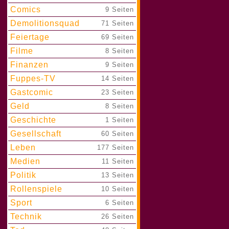
Comics
|
9 Seiten
Demolitionsquad
|
71 Seiten
Feiertage
|
69 Seiten
Filme
|
8 Seiten
Finanzen
|
9 Seiten
Fuppes-TV
|
14 Seiten
Gastcomic
|
23 Seiten
Geld
|
8 Seiten
Geschichte
|
1 Seiten
Gesellschaft
|
60 Seiten
Leben
|
177 Seiten
Medien
|
11 Seiten
Politik
|
13 Seiten
Rollenspiele
|
10 Seiten
Sport
|
6 Seiten
Technik
|
26 Seiten