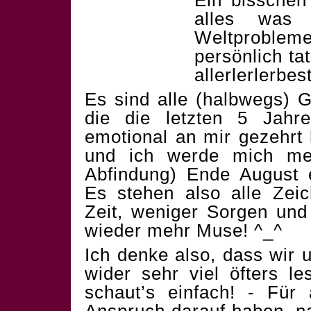
Ein bissche
alles was 
Weltproble
persönlich ta
allerlerlerbe
Es sind alle (halbwegs) Ge
die die letzten 5 Jahre
emotional an mir gezehrt
und ich werde mich mei
Abfindung) Ende August e
Es stehen also alle Zei
Zeit, weniger Sorgen und
wieder mehr Muse! ^_^
Ich denke also, dass wir
wider sehr viel öfters le
schaut’s einfach! - Für 