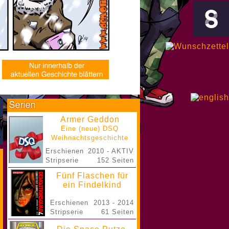
Armer Geddon
Eine (neue) DSQ
Weihnachtsgeschichte
Erschienen
2010 - AKTIV
Stripserie
152 Seiten
Fünf Flaschen für
ein Findelkind
Erschienen
2013 - 2014
Stripserie
61 Seiten