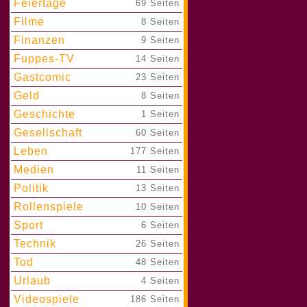
Feiertage
|
69 Seiten
Filme
|
8 Seiten
Finanzen
|
9 Seiten
Fuppes-TV
|
14 Seiten
Gastcomic
|
23 Seiten
Geld
|
8 Seiten
Geschichte
|
1 Seiten
Gesellschaft
|
60 Seiten
Leben
|
177 Seiten
Medien
|
11 Seiten
Politik
|
13 Seiten
Rollenspiele
|
10 Seiten
Sport
|
6 Seiten
Technik
|
26 Seiten
Tod
|
48 Seiten
Urlaub
|
4 Seiten
Videospiele
|
186 Seiten