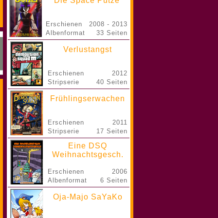
Die Space Putze
Erschienen
2008 - 2013
Albenformat
33 Seiten
Verlustangst
Erschienen
2012
Stripserie
40 Seiten
Frühlingserwachen
Erschienen
2011
Stripserie
17 Seiten
Eine DSQ
Weihnachtsgesch.
Erschienen
2006
Albenformat
6 Seiten
Oja-Majo SaYaKo