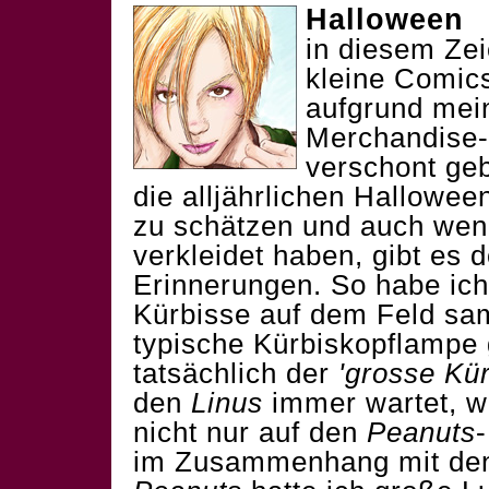
Halloween
B
in diesem Zei
kleine Comicst
aufgrund mei
Merchandise-
verschont geb
die alljährlichen Hallowe
zu schätzen und auch wenn
verkleidet haben, gibt es 
Erinnerungen. So habe ich 
Kürbisse auf dem Feld sa
typische Kürbiskopflampe
tatsächlich der
'grosse Kür
den
Linus
immer wartet, wä
nicht nur auf den
Peanuts
im Zusammenhang mit de