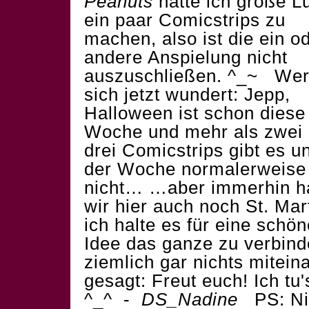
Peanuts
hatte ich große L
ein paar Comicstrips zu
machen, also ist die ein o
andere Anspielung nicht
auszuschließen. ^_~ We
sich jetzt wundert: Jepp,
Halloween ist schon diese
Woche und mehr als zwei 
drei Comicstrips gibt es u
der Woche normalerweise
nicht… …aber immerhin h
wir hier auch noch St. Mart
ich halte es für eine schön
Idee das ganze zu verbind
ziemlich gar nichts mitei
gesagt: Freut euch! Ich tu
^_^ -
DS_Nadine
PS: Ni