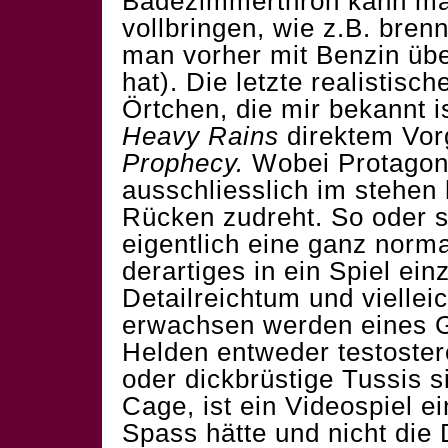
Badezimmerthron kann ma
vollbringen, wie z.B. bre
man vorher mit Benzin üb
hat). Die letzte realistisch
Örtchen, die mir bekannt is
Heavy Rains
direktem Vor
Prophecy.
Wobei Protagon
ausschliesslich im stehen
Rücken zudreht. So oder s
eigentlich eine ganz norm
derartiges in ein Spiel ei
Detailreichtum und vielle
erwachsen werden eines G
Helden entweder testoste
oder dickbrüstige Tussis s
Cage, ist ein Videospiel ei
Spass hätte und nicht die