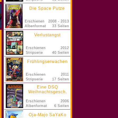
Die Space Putze
Erschienen
2008 - 2013
Albenformat
33 Seiten
Verlustangst
Erschienen
2012
Stripserie
40 Seiten
Frühlingserwachen
Erschienen
2011
Stripserie
17 Seiten
Eine DSQ
Weihnachtsgesch.
Erschienen
2006
Albenformat
6 Seiten
Oja-Majo SaYaKo