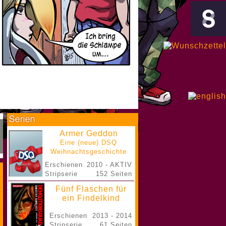
Armer Geddon
Eine (neue) DSQ
Weihnachtsgeschichte
Erschienen
2010 - AKTIV
Stripserie
152 Seiten
Fünf Flaschen für
ein Findelkind
Erschienen
2013 - 2014
Stripserie
61 Seiten