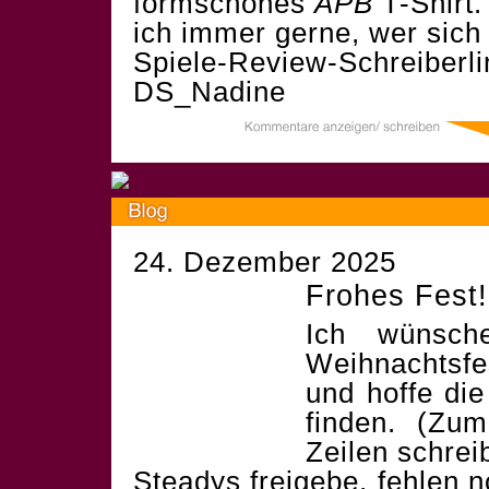
formschönes
APB
T-Shirt.
ich immer gerne, wer sich 
Spiele-Review-Schreiberl
DS_Nadine
24. Dezember 2025
Frohes Fest!
Ich wünsch
Weihnachtsf
und hoffe die
finden. (Zum
Zeilen schrei
Steadys freigebe, fehlen 