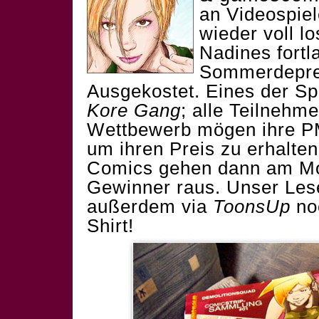
an Videospie
wieder voll l
Nadines fortl
Sommerdepres
Ausgekostet. Eines der Spi
Kore Gang
; alle Teilneh
Wettbewerb mögen ihre P
um ihren Preis zu erhalte
Comics gehen dann am Mo
Gewinner raus. Unser Le
außerdem via
ToonsUp
no
Shirt!